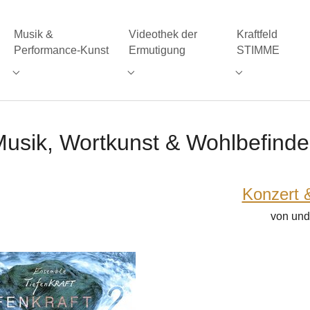
Musik &
Videothek der
Kraftfeld
Performance-Kunst
Ermutigung
STIMME
, Wortkunst & Psyche"
Submenu for "Musik & Performance-Kunst"
Submenu for "Videothek der Ermutig
Submenu for "
usik, Wortkunst & Wohlbefind
Konzert 
von und
ger version