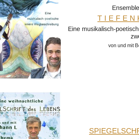
Ensemble
T I E F E N
Eine musikalisch-poetisc
zwe
von und mit B
SPIEGELSCHR