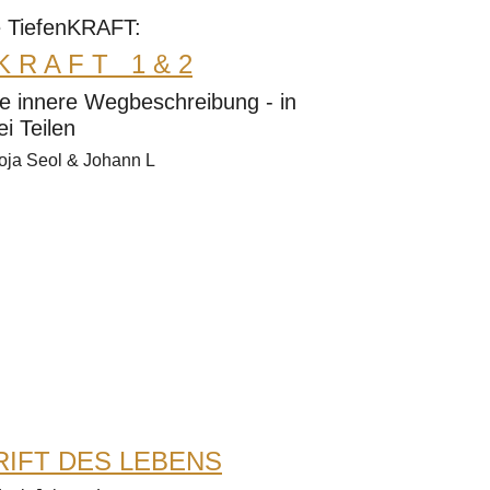
 TiefenKRAFT:
 K R A F T 1 & 2
he innere Wegbeschreibung - in
i Teilen
oja Seol & Johann L
IFT DES LEBENS